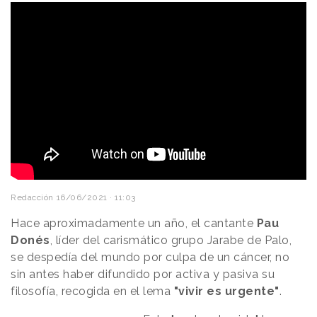
Redacción
16/06/2021 · 11:03
Hace aproximadamente un año, el cantante
Pau
Donés
, líder del carismático grupo Jarabe de Palo,
se despedía del mundo por culpa de un cáncer, no
sin antes haber difundido por activa y pasiva su
filosofía, recogida en el lema
"vivir es urgente"
.