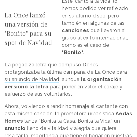
Este "canto a la vida" lo
hemos podido ver reflejado
La Once lanzó
en su último disco, pero
una versión de
también en algunas de las
canciones
que llevaron al
"Bonito" para su
grupo al éxito internacional,
spot de Navidad
como es el caso de
"Bonito"
.
La pegadiza letra que compusó Donés
protagonizaba la última
campaña
de
La Once para
su anuncio de Navidad
, aunque
la organización
versionó la letra
para poner en valor el coraje y
esfuerzo de sus voluntarios.
Ahora, volviendo a rendir homenaje al cantante con
esta misma canción, la promotora urbanística
Aedas
Homes
lanza “Bonita la Casa, Bonita la Vida”, un
anuncio
lleno de vitalidad y alegría que quiere
resaltar la
importancia que tiene el hogar en nuestras