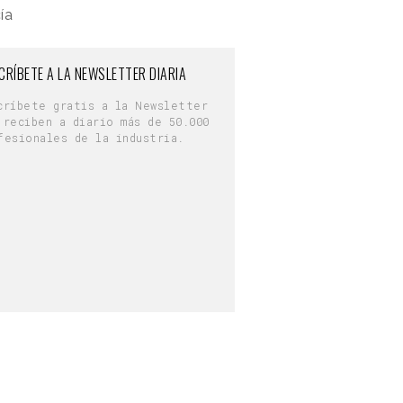
ía
CRÍBETE A LA NEWSLETTER DIARIA
críbete gratis a la Newsletter
 reciben a diario más de 50.000
fesionales de la industria.