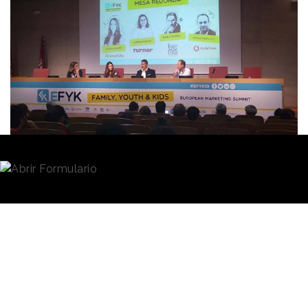
Redacción
03/10/2019 · 19:00
Las personas no van a consumir marcas que difieran
de sus valores. Si
el contenido
que se les quiere
transmitir forma parte de su vida, no la interrumpe, la
marca se convertirá en una
lovemark
.
Este ha sido uno de los
insights obtenidos en
la
Los
segunda edición del EFYK