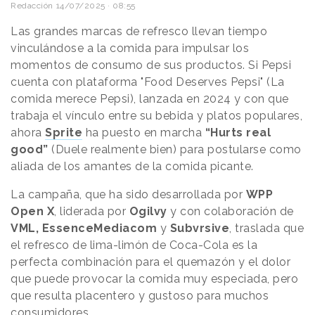
Redacción
14/07/2025 · 08:55
Las grandes marcas de refresco llevan tiempo
vinculándose a la comida para impulsar los
momentos de consumo de sus productos. Si Pepsi
cuenta con plataforma "Food Deserves Pepsi" (La
comida merece Pepsi), lanzada en 2024 y con que
trabaja el vínculo entre su bebida y platos populares,
ahora
Sprite
ha puesto en marcha
“Hurts real
good”
(Duele realmente bien) para postularse como
aliada de los amantes de la comida picante.
La campaña, que ha sido desarrollada por
WPP
Open X
, liderada por
Ogilvy
y con colaboración de
VML, EssenceMediacom
y
Subvrsive
, traslada que
el refresco de lima-limón de Coca-Cola es la
perfecta combinación para el quemazón y el dolor
que puede provocar la comida muy especiada, pero
que resulta placentero y gustoso para muchos
consumidores.