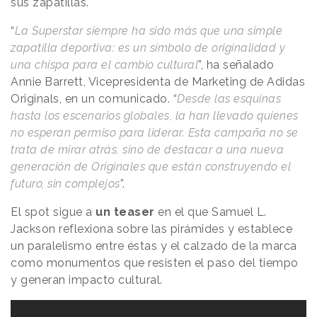
sus zapatillas.
“
La Superstar siempre ha sido más que una simple
zapatilla deportiva: es un símbolo de originalidad y
una chispa para el cambio cultural
”, ha señalado
Annie Barrett, Vicepresidenta de Marketing de Adidas
Originals, en un comunicado. “
Desde las esquinas
hasta los escenarios globales, la han llevado quienes
no esperan permiso para liderar. Esta campaña no se
trata de mirar atrás, sino de destacar a una nueva
generación de Originales que están construyendo el
futuro, sin complejos
”.
El spot sigue a
un teaser
en el que Samuel L.
Jackson reflexiona sobre las pirámides y establece
un paralelismo entre éstas y el calzado de la marca
como monumentos que resisten el paso del tiempo
y generan impacto cultural.