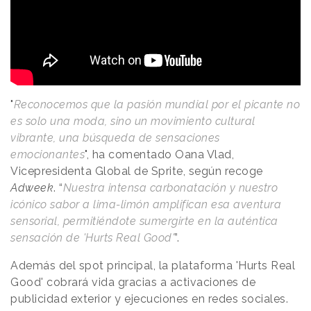
"
Reconocemos que la pasión mundial por el picante no
es solo una moda, sino un movimiento cultural
vibrante, una búsqueda de sensaciones
emocionantes
", ha comentado Oana Vlad,
Vicepresidenta Global de Sprite, según recoge
Adweek
. “
Nuestra intensa carbonatación y nuestro
icónico sabor a lima-limón amplifican esa aventura
sensorial, permitiéndote sumergirte en la auténtica
sensación de 'Hurts Real Good'
”.
Además del spot principal, la plataforma 'Hurts Real
Good' cobrará vida gracias a activaciones de
publicidad exterior y ejecuciones en redes sociales.