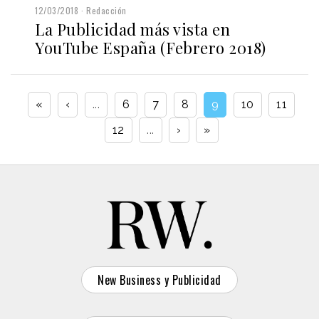
12/03/2018
Redacción
La Publicidad más vista en
YouTube España (Febrero 2018)
«
‹
...
6
7
8
9
10
11
12
...
›
»
New Business y Publicidad