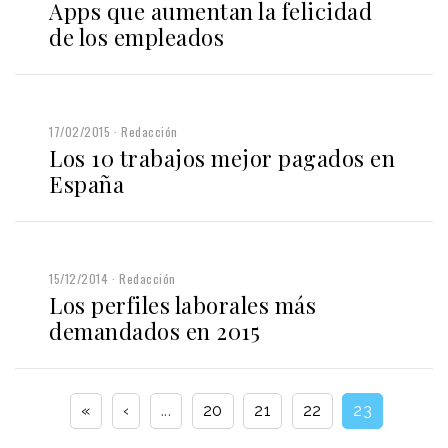
Apps que aumentan la felicidad
de los empleados
17/02/2015
Redacción
Los 10 trabajos mejor pagados en
España
15/12/2014
Redacción
Los perfiles laborales más
demandados en 2015
«
‹
...
20
21
22
23