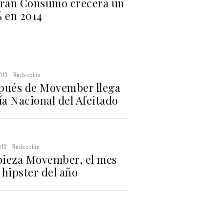
Gran Consumo crecerá un
% en 2014
013
Redacción
pués de Movember llega
ía Nacional del Afeitado
013
Redacción
ieza Movember, el mes
 hipster del año