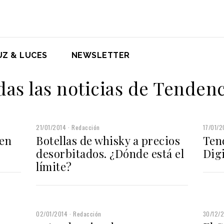
UZ & LUCES
NEWSLETTER
das las noticias de Tendenc
21/01/2014
Redacción
17/01/2
 en
Botellas de whisky a precios
Ten
desorbitados. ¿Dónde está el
Digi
límite?
02/01/2014
Redacción
30/12/