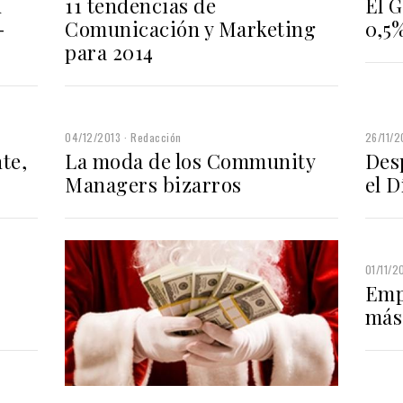
d
11 tendencias de
El 
-
Comunicación y Marketing
0,5
para 2014
04/12/2013
Redacción
26/11/2
te,
La moda de los Community
Des
Managers bizarros
el D
01/11/2
Emp
más