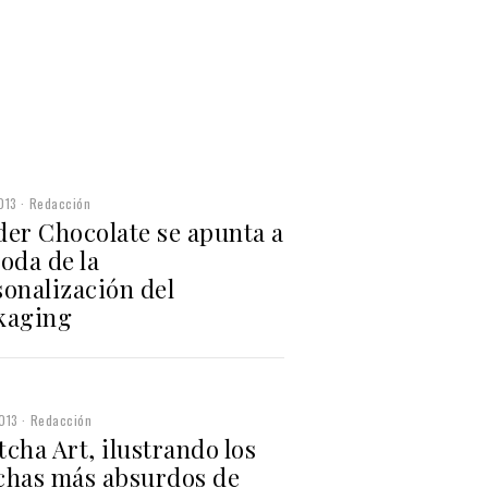
013
Redacción
der Chocolate se apunta a
oda de la
sonalización del
kaging
013
Redacción
cha Art, ilustrando los
chas más absurdos de