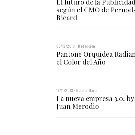
El futuro de la Publicida
según el CMO de Pernod
Ricard
09/12/2013
Redacción
Pantone Orquídea Radian
el Color del Año
18/11/2013
Natalia Marin
La nueva empresa 3.0, by
Juan Merodio