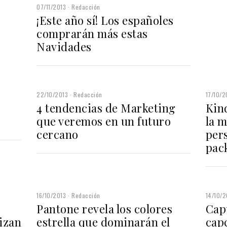
07/11/2013
Redacción
¡Este año sí! Los españoles
comprarán más estas
Navidades
22/10/2013
Redacción
17/10/2
4 tendencias de Marketing
Kin
que veremos en un futuro
la m
cercano
per
pac
16/10/2013
Redacción
14/10/2
Pantone revela los colores
Capt
izan
estrella que dominarán el
cap