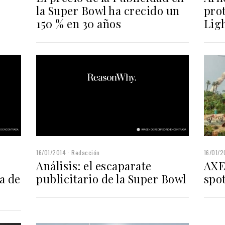
la Super Bowl ha crecido un
pro
150 % en 30 años
Ligh
16/01/2014
Redacción
16/01/2
Análisis: el escaparate
AXE
a de
publicitario de la Super Bowl
spot