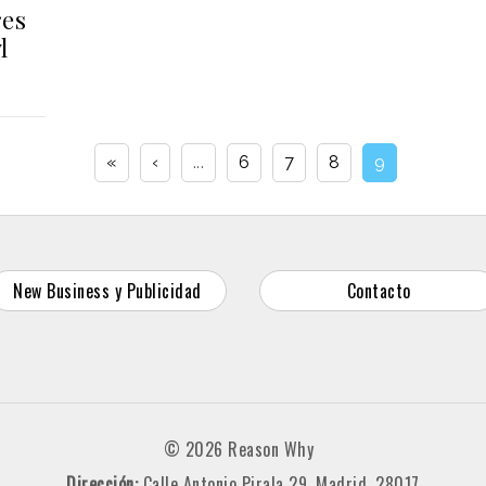
res
l
«
‹
...
6
7
8
9
New Business y Publicidad
Contacto
© 2026 Reason Why
Dirección:
Calle Antonio Pirala 29. Madrid, 28017