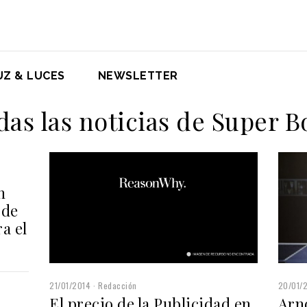
UZ & LUCES
NEWSLETTER
das las noticias de Super B
n
 de
a el
21/01/2014
Redacción
20/01/
El precio de la Publicidad en
Arn