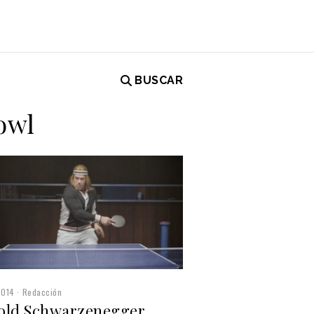
BUSCAR
owl
2014
Redacción
old Schwarzenegger