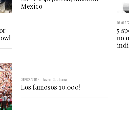
Mexico
06/02/
or
5 sp
Bowl
no o
indi
06/02/2012
Javier Guadiana
Los famosos 10.000!