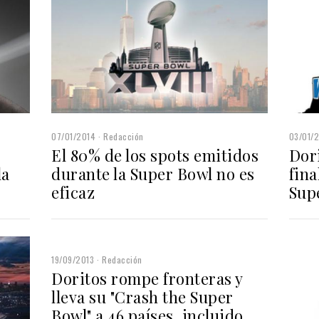
07/01/2014
Redacción
03/01/
El 80% de los spots emitidos
Dori
la
durante la Super Bowl no es
fina
eficaz
Sup
19/09/2013
Redacción
Doritos rompe fronteras y
lleva su "Crash the Super
Bowl" a 46 países, incluido