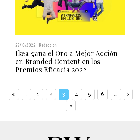
27/10/2022
Redacción
Ikea gana el Oro a Mejor Acción
en Branded Content en los
Premios Eficacia 2022
«
‹
1
2
3
4
5
6
...
›
»