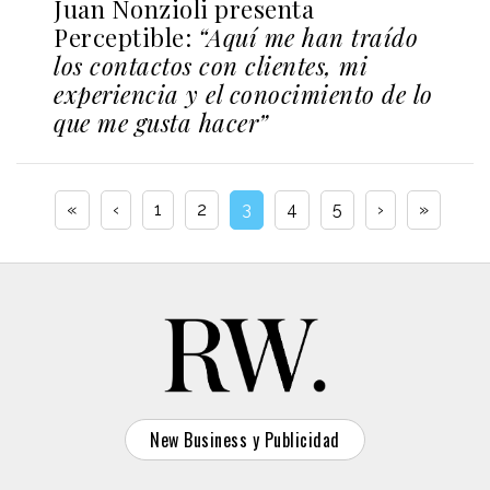
Juan Nonzioli presenta
Perceptible:
“Aquí me han traído
los contactos con clientes, mi
experiencia y el conocimiento de lo
que me gusta hacer”
«
‹
1
2
3
4
5
›
»
New Business y Publicidad