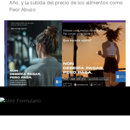
Año, y la subida del precio de los alimentos como
Peor Abuso
Redacción
31/03/2023 · 12:47
La
Xunta de Galicia
ha recibido la distinción de
Peor (y más Machista) Anuncio del Año 2022,
un
“reconocimiento” que otorga cada año, y desde hace
más de una década, la organización
Facua-