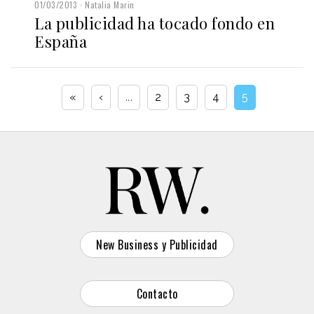
01/03/2013
Natalia Marin
La publicidad ha tocado fondo en
España
«
‹
...
2
3
4
5
New Business y Publicidad
Contacto