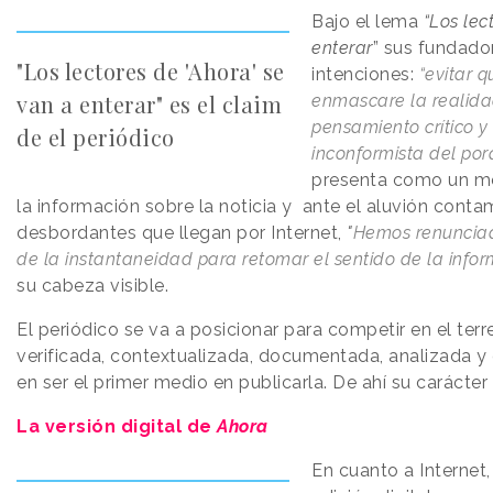
Bajo el lema
“Los le
enterar
” sus fundado
"Los lectores de 'Ahora' se
intenciones:
“evitar 
van a enterar" es el claim
enmascare la realidad
pensamiento crítico y
de el periódico
inconformista del por
presenta como un me
la información sobre la noticia y ante el aluvión con
desbordantes que llegan por Internet,
"
Hemos renunciado
de la instantaneidad para retomar el sentido de la info
su cabeza visible.
El periódico se va a posicionar para competir en el ter
verificada, contextualizada, documentada, analizada y
en ser el primer medio en publicarla. De ahí su carácter
La versión digital de
Ahora
En cuanto a Internet,