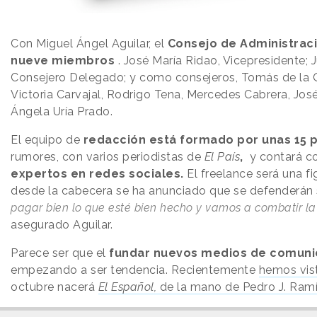
Con Miguel Ángel Aguilar, el
Consejo de Administrac
nueve miembros
. José María Ridao, Vicepresidente;
Consejero Delegado; y como consejeros, Tomás de la 
Victoria Carvajal, Rodrigo Tena, Mercedes Cabrera, Jos
Ángela Uría Prado.
El equipo de
redacción está formado por unas 15 
rumores, con varios periodistas de
El País
,
y contará c
expertos en redes sociales.
El freelance será una fi
desde la cabecera se ha anunciado que se defenderán
pagar bien lo que esté bien hecho y vamos a combatir la 
asegurado Aguilar.
Parece ser que el
fundar nuevos medios de comuni
empezando a ser tendencia. Recientemente
hemos vis
octubre nacerá
El Español,
de la mano de Pedro J. Ramí