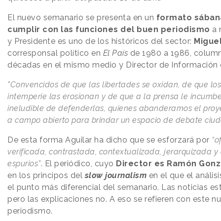
El nuevo semanario se presenta en un
formato sában
cumplir con las funciones del buen periodismo
a 
y Presidente es uno de los históricos del sector:
Miguel
corresponsal político en
El País
de 1980 a 1986, column
décadas en el mismo medio y Director de Información 
"Convencidos de que las libertades se oxidan, de que lo
intemperie las erosionan y de que a la prensa le incumb
ineludible de defenderlas, quienes abanderamos el proye
a campo abierto para brindar un espacio de debate ciu
De esta forma Aguilar ha dicho que se esforzará por
“o
verificada, contrastada, contextualizada, jerarquizada 
espurios”
. El periódico, cuyo
Director es Ramón Gonzá
en los principos del
slow journalism
en el que el anális
el punto más diferencial del semanario. Las noticias es
pero las explicaciones no. A eso se refieren con este 
periodismo.