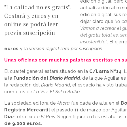
edición digital, pero
"La calidad no es gratis".
actualización al min
Costará 3 euros y en
edición digital, sus 
dejar claro que
“la ca
online se podrá leer
Vamos a recrear el g
previa suscripción
del gratis total es, se
insostenible”
. El ejem
euros
y la
versión digital será por suscripción
.
Unas oficinas con muchas palabras escritas en su 
El cuartel general estará situado en la
C/Larra Nº14
. 
a la
Fundación del
Diario Madrid
, de la que Aguilar e
la redacción del
Diario Madrid
, el espacio ha visto trab
como los de
La Voz
,
El Sol
o
Arriba
.
La sociedad editora de
Ahora
fue dada de alta en el
Bo
Registro Mercantil
el pasado 11 de marzo por
Aguila
Díaz
, otra ex de
El País
. Según figura en los estatutos,
de 9.000 euros.