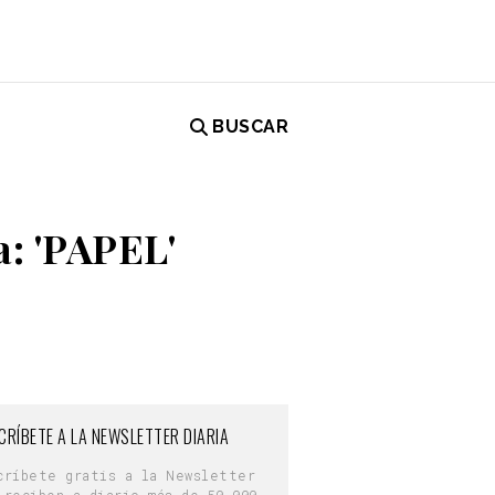
BUSCAR
a: 'PAPEL'
CRÍBETE A LA NEWSLETTER DIARIA
críbete gratis a la Newsletter
 reciben a diario más de 50.000