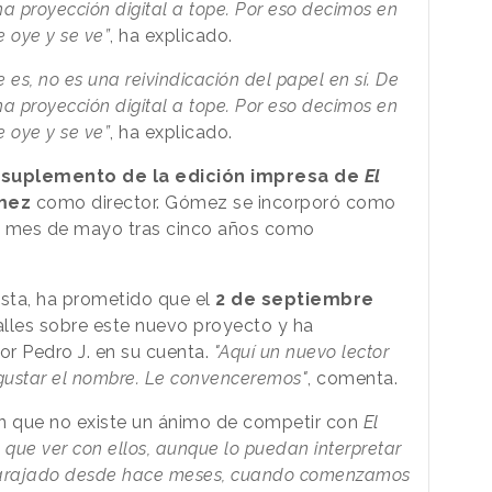
a proyección digital a tope. Por eso decimos en
e oye y se ve”
, ha explicado.
 es, no es una reivindicación del papel en sí. De
a proyección digital a tope. Por eso decimos en
e oye y se ve”
, ha explicado.
o
suplemento de la edición impresa de
El
mez
como director. Gómez se incorporó como
 mes de mayo tras cinco años como
ista, ha prometido que el
2 de septiembre
lles sobre este nuevo proyecto y ha
r Pedro J. en su cuenta.
"Aquí un nuevo lector
 gustar el nombre. Le convenceremos"
, comenta.
en que no existe un ánimo de competir con
El
 que ver con ellos, aunque lo puedan interpretar
 barajado desde hace meses, cuando comenzamos