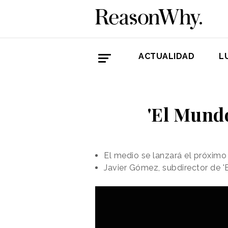
ACTUALIDAD
L
'El Mundo
El medio se lanzará el próxim
Javier Gómez, subdirector de '