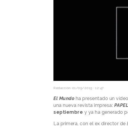
Redacción
01/09/2015 · 12:47
El Mundo
ha presentado un vídeo
una nueva revista impresa:
PAPE
septiembre
y ya ha generado p
La primera, con el ex director de