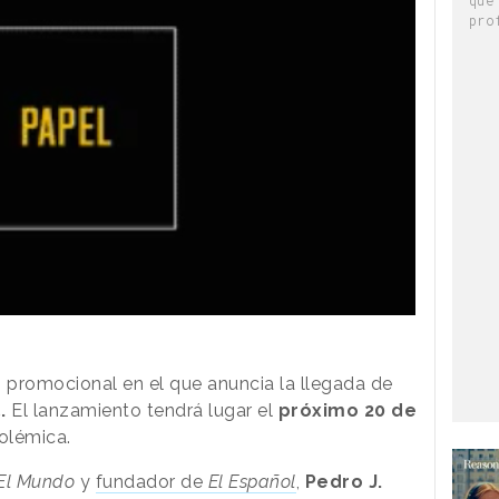
pro
 promocional en el que anuncia la llegada de
L
.
El lanzamiento tendrá lugar el
próximo 20 de
olémica.
El Mundo
y
fundador de
El Español
,
Pedro J.