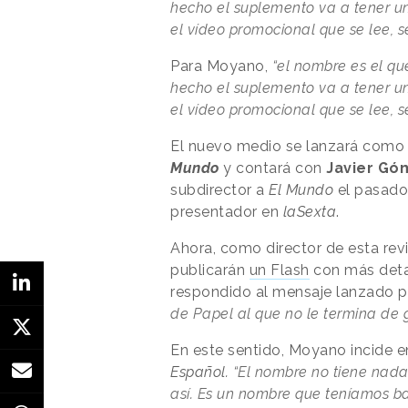
hecho el suplemento va a tener un
el vídeo promocional que se lee, s
Para Moyano,
“el nombre es el que
hecho el suplemento va a tener un
el vídeo promocional que se lee, s
El nuevo medio se lanzará com
Mundo
y contará con
Javier Gó
subdirector a
El Mundo
el pasado
presentador en
laSexta
.
Ahora, como director de esta rev
publicarán
un Flash
con más deta
respondido al mensaje lanzado po
de Papel al que no le termina de
En este sentido, Moyano incide 
Español.
“El nombre no tiene nada
así. Es un nombre que teníamos