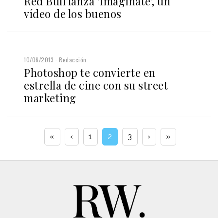
Red Bull lanza 'Imaginate', un
vídeo de los buenos
10/06/2013
Redacción
Photoshop te convierte en
estrella de cine con su street
marketing
«
‹
1
2
3
›
»