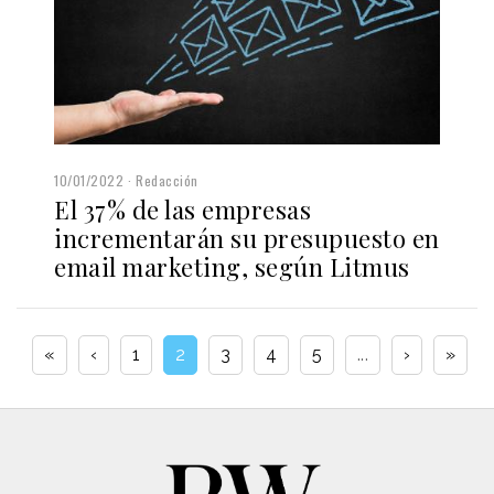
10/01/2022
Redacción
El 37% de las empresas
incrementarán su presupuesto en
email marketing, según Litmus
«
‹
1
2
3
4
5
...
›
»