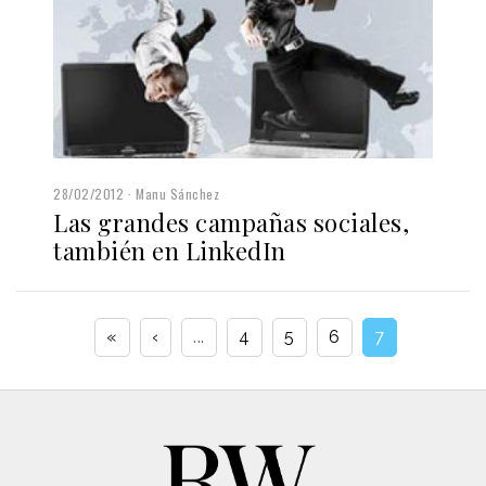
28/02/2012
Manu Sánchez
Las grandes campañas sociales,
también en LinkedIn
«
‹
...
4
5
6
7