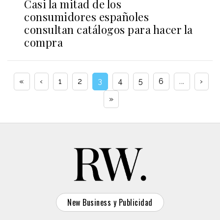
Casi la mitad de los
consumidores españoles
consultan catálogos para hacer la
compra
«
‹
1
2
3
4
5
6
...
›
»
New Business y Publicidad