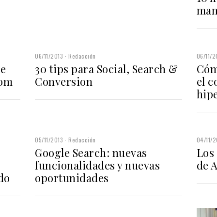
man
06/11/2013
Redacción
06/11/2
ce
30 tips para Social, Search &
Cóm
com
Conversion
el 
hip
05/11/2013
Redacción
04/11/2
Google Search: nuevas
Los 
funcionalidades y nuevas
de 
do
oportunidades