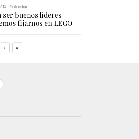
2013
Redacción
 ser buenos líderes
emos fijarnos en LEGO
›
»