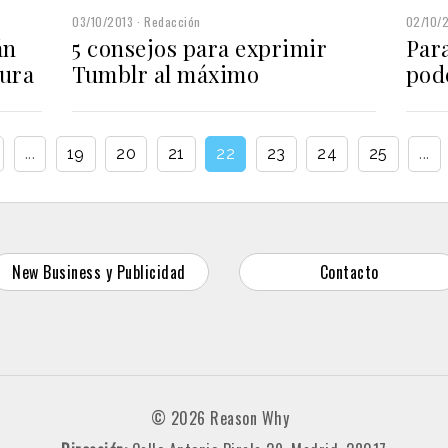
03/10/2013
Redacción
02/10/
án
5 consejos para exprimir
Para
sura
Tumblr al máximo
pod
...
19
20
21
22
23
24
25
...
New Business y Publicidad
Contacto
© 2026 Reason Why