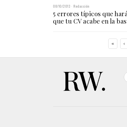
08/10/2013
Redacción
5 errores típicos que har
que tu CV acabe en la ba
«
‹