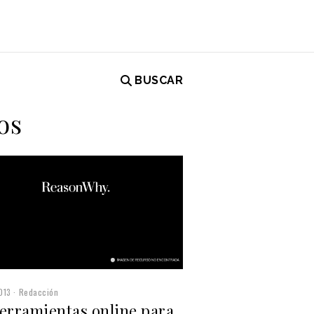
BUSCAR
os
013
Redacción
herramientas online para