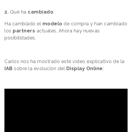
2.
Qué ha
cambiado
.
Ha cambiado el
modelo
de compra y han cambiado
los
partners
actuales. Ahora hay nuevas
posibilidades.
Carlos nos ha mostrado este vídeo explicativo de la
IAB
sobre la evolución del
Display Online
: