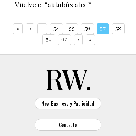
Vuelve el “autobús ateo”
«
‹
...
54
55
56
57
58
59
60
›
»
New Business y Publicidad
Contacto