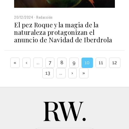
20/12/2024
Redacción
El pez Roque y la magia de la
naturaleza protagonizan el
anuncio de Navidad de Iberdrola
«
‹
...
7
8
9
10
11
12
13
...
›
»