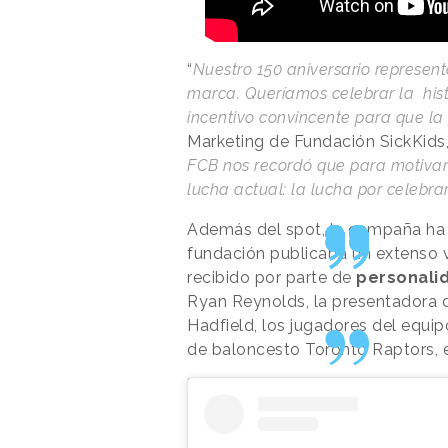
“
Nuestro 150 aniversario represent
marca. Queríamos celebrar la his
incentivo convincente para que l
Marketing de Fundación SickKids
FCB nos recordó que para motivar
lucha actual: la lucha por celebr
Además del spot, la campaña ha 
fundación publicaba un extenso v
recibido por parte de
personali
Ryan Reynolds, la presentadora de
Hadfield, los jugadores del equip
de baloncesto Toronto Raptors, e