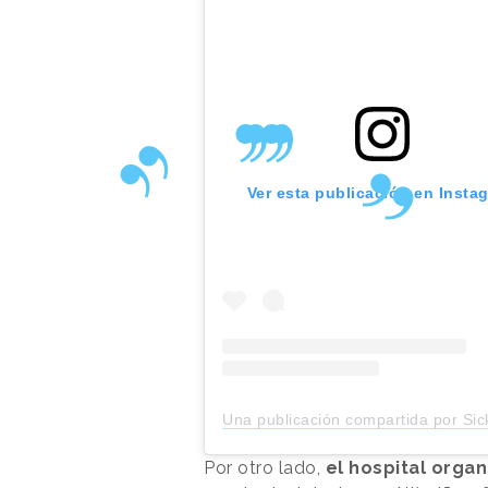
Ver esta publicación en Insta
Una publicación compartida por SickKids Foundation (@sic
Por otro lado,
el hospital organ