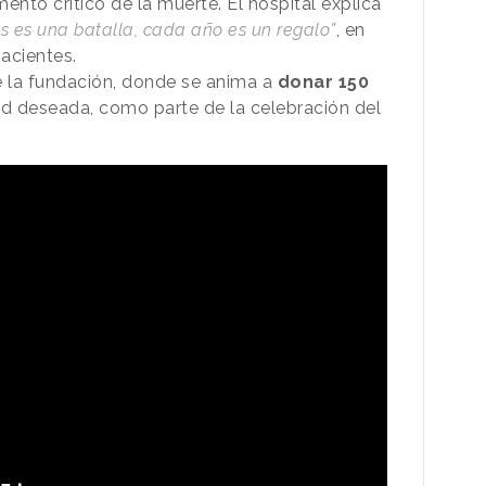
nto crítico de la muerte. El hospital explica
es una batalla, cada año es un regalo”
, en
pacientes.
de la fundación, donde se anima a
donar 150
dad deseada, como parte de la celebración del