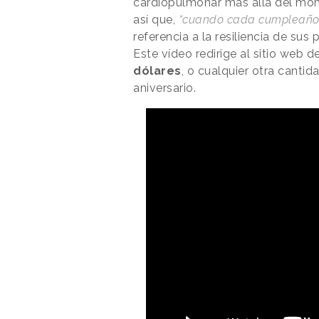
cardiopulmonar más allá del mome
así que,
“cuando cada cumpleaños 
referencia a la resiliencia de sus 
Este vídeo redirige al sitio web 
dólares
, o cualquier otra canti
aniversario.