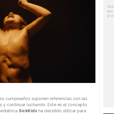
Sus
que
pro
 los cumpleaños suponen referencias con las
s
y continuar luchando. Este es el concepto
pediátrica
SickKids
ha decidido utilizar para