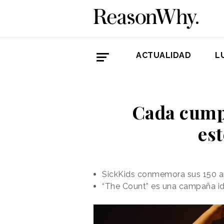
ACTUALIDAD
L
Cada cumpl
est
SickKids conmemora sus 150 año
“The Count” es una campaña i