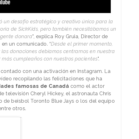
ó un desafío estratégico y creativo único para la
toria de SickKids, pero también necesitábamos un
a gente donara
”, explica Roy Gruia, Director de
, en un comunicado. “
Desde el primer momento,
 las donaciones debíamos centrarnos en nuestra
ar más cumpleaños con nuestros pacientes
".
contado con una activación en Instagram. La
ídeo recopilando las felicitaciones que ha
dades famosas de Canadá
como el actor
 televisión Cheryl Hickey, el astronauta Chris
o de beisbol Toronto Blue Jays o los del equipo
ntre otros.