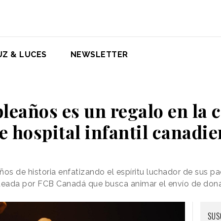
UZ & LUCES
NEWSLETTER
eaños es un regalo en la
e hospital infantil canadi
s de historia enfatizando el espíritu luchador de sus pa
deada por FCB Canadá que busca animar el envío de don
SUS