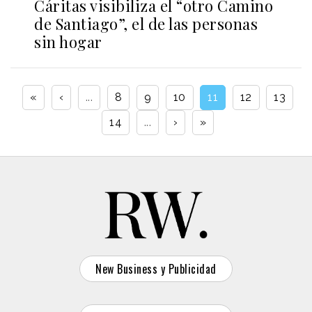
Cáritas visibiliza el “otro Camino
de Santiago”, el de las personas
sin hogar
«
‹
...
8
9
10
11
12
13
14
...
›
»
New Business y Publicidad