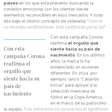
países
en los que está presente, buscando la
conexión emocional con los clientes desde
elementos reconocibles en esos mercados. Y todo
ello bajo el mismo concepto de veteranía: “
Corona
no necesita certificaciones. Está certificada por el sol
”.
Con esta campaña Corona
reafirma
el orgullo que
Con esta
siente hacia su país de
campaña Corona
nacimiento
. En los últimos
años, la marca lo ha
reafirma el
evidenciado en acciones
orgullo que
diferentes. En 2024, por
siente hacia su
ejemplo, lanzó “Callando
país de
bocas” para apoyar a la
selección mexicana de
nacimiento
fútbol en la Copa América,
en el marco de su patrocinio
al equipo. “
Los mexicanos no conocemos el significado