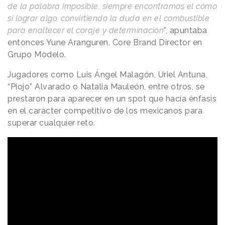
de la palabra imposible, siempre encontramos el cómo
sí lograr algo, convirtiendo la duda en el combustible
para enaltecer el coraje y determinación
”, apuntaba
entonces Yune Aranguren, Core Brand Director en
Grupo Modelo.
Jugadores como Luis Ángel Malagón, Uriel Antuna,
“Piojo” Alvarado o Natalia Mauleón, entre otros, se
prestaron para aparecer en un spot que hacía énfasis
en el carácter competitivo de los mexicanos para
superar cualquier reto.