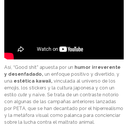
Así, “Good shit” apuesta por un
humor irreverente
y desenfadado,
un enfoque positivo y divertido, y
una
estética kawaii,
vinculada al universo de los
emojis, los stickers y la cultura japonesa y con un
estilo
cute
y naïve. Se trata de un contraste notorio
con algunas de las campañas anteriores lanzadas
por PETA, que se han decantado por el hiperrealismo
y la metáfora visual como palanca para concienciar
sobre la lucha contra el maltrato animal.