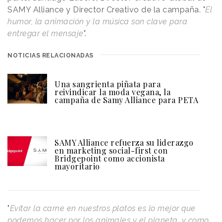
SAMY Alliance y Director Creativo de la campaña. "
El
humor, la animación y la música son clave para
entregar el mensaje
".
NOTICIAS RELACIONADAS
Una sangrienta piñata para
reivindicar la moda vegana, la
campaña de Samy Alliance para PETA
SAMY Alliance refuerza su liderazgo
en marketing social-first con
Bridgepoint como accionista
mayoritario
"
Evitar la carne en nuestros platos es lo mejor que
podemos hacer por los animales y el planeta, y como