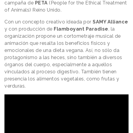
campaña de
PETA
(People for the Ethical Treatment
of Animals) Reino Unido.
Con un concepto creativo ideada por
SAMY Alliance
y con producción de
Flamboyant Paradise
, la
organización propone un cortometraje musical de
animación que resalta los beneficios físicos y
emocionales de una dieta vegana. Así, no sólo da
protagonismo a las heces, sino también a diversos
órganos del cuerpo, especialmente a aquellos
vinculados al proceso digestivo. También tienen
presencia los alimentos vegetales, como frutas y
verduras.