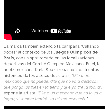
La marca también extendió la campaña “Callando
bocas” al contexto de los
Juegos Olímpicos de
París
, con un spot rodado en las localizaciones
deportivas del Comité Olímpico Mexicano. En él, la
actriz mexicana Karla Souza repasaba los triunfos
históricos de los atletas de su país. “
Dile a un
mexicano que no puede, dile que no va a destacar,
que ponga los pies en la tierra y que ya tire la toalla
”,
expone la artista. “
Dile a un mexicano que no lo va a
lograr, y siempre tendrás la misma respuesta
”