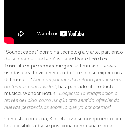
“Soundscapes” combina tecnología y arte, partiendo
de la idea de que la m´úsica
activa el córtex
frontal en personas ciegas
, estimulando áreas
usadas para la visión y dando forma a su experiencia
del mundo. “
Tiene un potencial ilimitado para inspirar
de formas nunca vistas
", ha apuntado el productor
musical Wonder Bettin. "
Despierta la imaginación a
través del oído, como ningún otro sentido, ofreciendo
nuevas perspectivas sobre lo que ya conocemos
”.
Con esta campaña, Kia refuerza su compromiso con
la accesibilidad y se posiciona como una marca