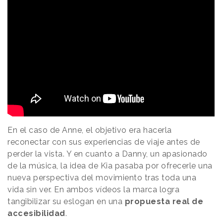
En el caso de Anne, el objetivo era hacerla
reconectar con sus experiencias de viaje antes de
perder la vista. Y en cuanto a Danny, un apasionado
de la música, la idea de Kia pasaba por ofrecerle una
nueva perspectiva del movimiento tras toda una
vida sin ver. En ambos vídeos la marca logra
tangibilizar su eslogan en una
propuesta real de
accesibilidad
.