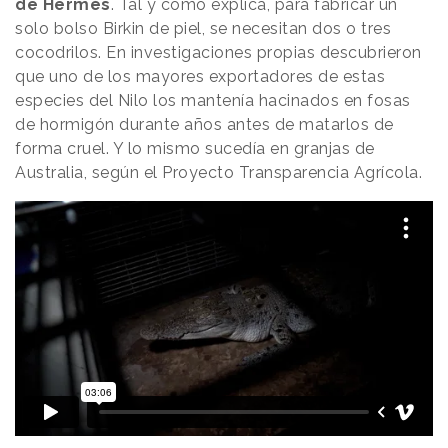
de Hermès
. Tal y como explica, para fabricar un
solo bolso Birkin de piel, se necesitan dos o tres
cocodrilos. En investigaciones propias descubrieron
que uno de los mayores exportadores de estas
especies del Nilo los mantenía hacinados en fosas
de hormigón durante años antes de matarlos de
forma cruel. Y lo mismo sucedía en granjas de
Australia, según el Proyecto Transparencia Agrícola.