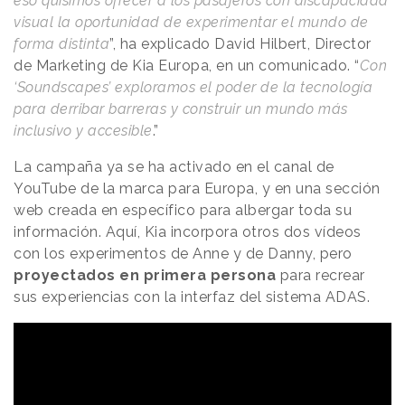
eso quisimos ofrecer a los pasajeros con discapacidad
visual la oportunidad de experimentar el mundo de
forma distinta
”, ha explicado David Hilbert, Director
de Marketing de Kia Europa, en un comunicado. “
Con
‘Soundscapes’ exploramos el poder de la tecnología
para derribar barreras y construir un mundo más
inclusivo y accesible
.”
La campaña ya se ha activado en el canal de
YouTube de la marca para Europa, y en una sección
web creada en específico para albergar toda su
información. Aquí, Kia incorpora otros dos vídeos
con los experimentos de Anne y de Danny, pero
proyectados en primera persona
para recrear
sus experiencias con la interfaz del sistema ADAS.