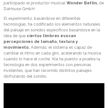
participado el productor musical
Wonder Bettin,
de
DaHouse GmbH.
El experimento, basándose en diferentes
tecnologías, ha codificado los elementos naturales
del paisaje en sonidos específicos basándose en la
idea de que
ciertos timbres evocan
percepciones de tamaño, textura y
movimiento.
Además, el sistema es capaz de
cambiar el ritmo en cada giro, acelerando la música
cuando lo hace el coche. Kia ha puesto a prueba la
tecnología en dos experimentos con personas
invidentes, que han recorrido distintos paisajes
disfrutando del sonido.