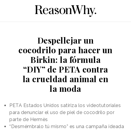
Despellejar un
cocodrilo para hacer un
Birkin: la fórmula
“DIY” de PETA contra
la crueldad animal en
la moda
PETA Estados Unidos satiriza los videotutoriales
para denunciar el uso de piel de cocodrilo por
parte de Hermès
“Desmémbralo tú mismo” es una campaña ideada