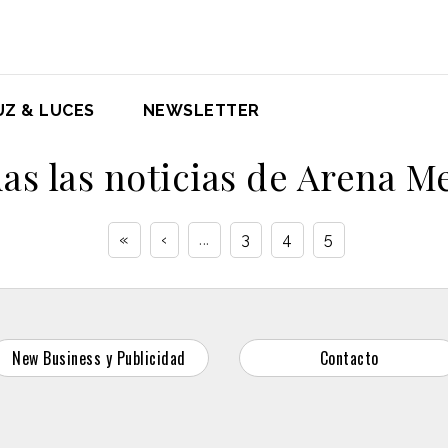
UZ & LUCES
NEWSLETTER
as las noticias de Arena M
«
‹
...
3
4
5
New Business y Publicidad
Contacto