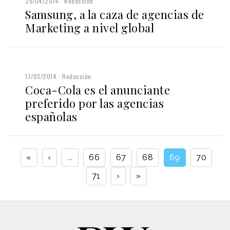
25/04/2014
Redacción
Samsung, a la caza de agencias de
Marketing a nivel global
17/03/2014
Redacción
Coca-Cola es el anunciante
preferido por las agencias
españolas
«
‹
...
66
67
68
69
70
71
›
»