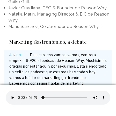
Goiko Grill.
Javier Guadiana, CEO & Founder de Reason Why
Natalia Marín, Managing Director & EIC de Reason
Why
Manu Sánchez, Colaborador de Reason Why
Marketing Gastronómico, a debate
Javier:
Eso,
eso,
eso
vamos,
vamos,
vamos
a
empezar
80/20
el
podcast
de
Reason
Why.
Muchísimas
gracias
por
estar
aquí
y
por
seguirnos.
Está
siendo
todo
un
éxito
los
podcast
que
estamos
haciendo
y
hoy
vamos
a
hablar
de
marketing
gastronómico.
Esperemos
conseguir
hablar
de
marketing
gastronómico
y
no
de
comida,
como
siempre.
Para
hacerlo
me
acompaña
Natalia
Marín.
Hola
Natalia.
Natalia:
Hola
a
todos,
¿qué
tal?
Javier:
Natalia.
Por
favor,
¿cómo
estás?
Un