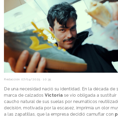
Redacción
07/04/2025 · 10:35
De una necesidad nació su identidad. En la década de 1
marca de calzados
Victoria
se vio obligada a sustituir 
caucho natural de sus suelas por neumáticos reutilizad
decisión, motivada por la escasez, imprimía un olor mu
a las zapatillas, que la empresa decidió camuflar con
p