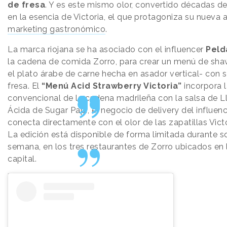
de fresa
. Y es este mismo olor, convertido décadas d
en la esencia de Victoria, el que protagoniza su nueva 
marketing gastronómico
.
La marca riojana se ha asociado con el influencer
Peld
la cadena de comida Zorro, para crear un menú de sh
el plato árabe de carne hecha en asador vertical- con 
fresa. El
“Menú Acid Strawberry Victoria”
incorpora l
convencional de la cadena madrileña con la salsa de L
Ácida de Sugar Papi, el negocio de delivery del influenc
conecta directamente con el olor de las zapatillas Victo
La edición está disponible de forma limitada durante s
semana, en los tres restaurantes de Zorro ubicados en 
capital.