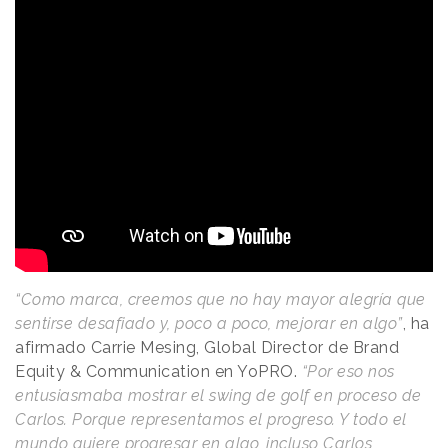
“Como marca, creemos que no hay mayor alegría que
sentirse desafiado y, poco a poco, mejorar en algo”
, ha
afirmado Carrie Mesing, Global Director de Brand
Equity & Communication en YoPRO.
“Por eso nos
entusiasmaba mostrar el swing de golf en proceso de
Carlos. Porque representamos el progreso. Y todo el
mundo quiere progresar en algo, incluso Carlos