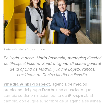
Redacción
16/11/2022 · 19:00
De izqda. a dcha., Marta Pasamón, ‘managing director’
de iProspect España; Sandra Ugena, directora general
de la oficina de Madrid, y Jaime López-Francos,
presidente de Dentsu Media en España.
Ymedia Wink iProspect
,
agencia de medios
propiedad del grupo
Dentsu
, ha anunciado que
cambia su denominación por la de
iProspect
. El
cambio, con el que el nombre de la agencia se alinea