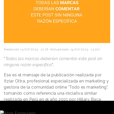
Redacción
13/07/2023 · 12:16
(Actualizado: 14/07/2023 · 13:20)
“
Todas las marcas deberían comentar este post sin
ninguna razón específica
”.
Ese es el mensaje de la publicación realizada por
Itziar Oltra, profesional especializada en marketing y
gestora de la comunidad online "Todo es marketing",
tomando como referencia una iniciativa similar
realizada en Perú en el año 2021 por Hillary Baca,
creadora de la cuenta de Instagram “Insight”,
centrada en
marketing
y comunicación.