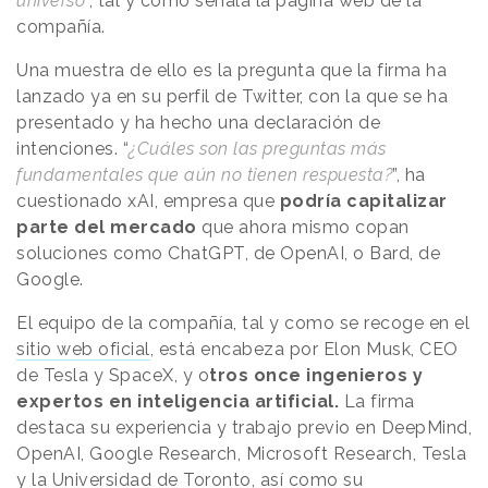
universo
”, tal y como señala la página web de la
compañía.
Una muestra de ello es la pregunta que la firma ha
lanzado ya en su perfil de Twitter, con la que se ha
presentado y ha hecho una declaración de
intenciones. “
¿Cuáles son las preguntas más
fundamentales que aún no tienen respuesta?
”, ha
cuestionado xAI, empresa que
podría capitalizar
parte del mercado
que ahora mismo copan
soluciones como ChatGPT, de OpenAI, o Bard, de
Google.
El equipo de la compañía, tal y como se recoge en el
sitio web oficial
, está encabeza por Elon Musk, CEO
de Tesla y SpaceX, y o
tros once ingenieros y
expertos en inteligencia artificial.
La firma
destaca su experiencia y trabajo previo en DeepMind,
OpenAI, Google Research, Microsoft Research, Tesla
y la Universidad de Toronto, así como su