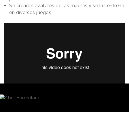
Se crearon avatares de las madres y se las entrenó
en diversos juegos
Redacción
30/03/2023 · 09:09
Los hábitos alimentarios
de los gamers
, o al
menos la imagen tópica que se tiene de los mismos,
asociada a comida rápida, refrescos y snacks y