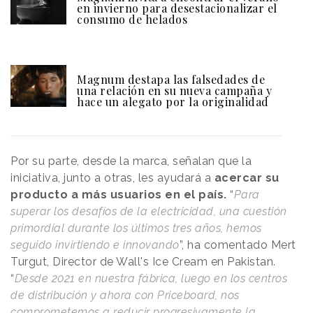
en invierno para desestacionalizar el
consumo de helados
Magnum destapa las falsedades de
una relación en su nueva campaña y
hace un alegato por la originalidad
Por su parte, desde la marca, señalan que la
iniciativa, junto a otras, les ayudará a
acercar su
producto a más usuarios en el país.
“
Para
superar los desafíos de la electricidad, una cuestión
primordial durante los últimos tres años, hemos
seguido invirtiendo e innovando
”, ha comentado Mert
Turgut, Director de Wall's Ice Cream en Pakistan.
“
Desde 2021 en nuestra fábrica, luego en los centros
de distribución y ahora con Priceboard, nos
comprometemos a reducir progresivamente la