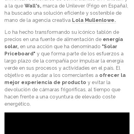
a la que
Wall's,
marca de Unilever (Frigo en España),
ha buscado una solución eficiente y sostenible de
mano de la agencia creativa
Lola Mullenlowe.
Lo ha hecho transformando su icónico tablón de
precios en una fuente de alimentación de
energía
solar,
en una acción que ha denominado
"Solar
Priceboard"
y que forma parte de los esfuerzos a
largo plazo de la compañía por impulsar la energía
verde en sus procesos y actividades en el país. El
objetivo es ayudar a los comerciantes a
ofrecer la
mejor experiencia de producto
y evitar la
devolución de cámaras frigoríficas, al tiempo que
hacen frente a una coyuntura de elevado coste
energético.