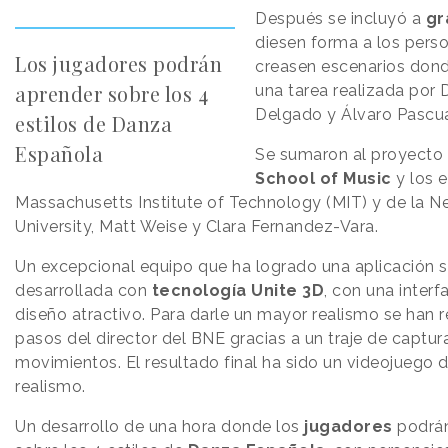
Después se incluyó a
gr
diesen forma a los perso
Los jugadores podrán
creasen escenarios donde
aprender sobre los 4
una tarea realizada por
Delgado y Álvaro Pascua
estilos de Danza
Española
Se sumaron al proyecto
School of Music
y los e
Massachusetts Institute of Technology (MIT) y de la N
University, Matt Weise y Clara Fernandez-Vara.
Un excepcional equipo que ha logrado una aplicación 
desarrollada con
tecnología Unite 3D
, con una interf
diseño atractivo. Para darle un mayor realismo se han r
pasos del director del BNE gracias a un traje de captur
movimientos. El resultado final ha sido un videojuego 
realismo.
Un desarrollo de una hora donde los
jugadores
podrán