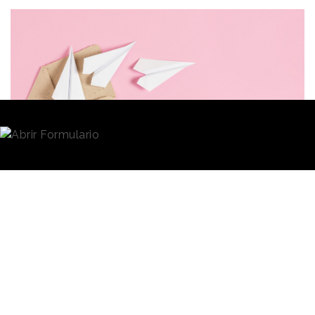
Redacción
08/02/2024 · 07:37
La
inteligencia artificial
está planteando
numerosas y diversas oportunidades, pero también
grandes desafíos. La explosión de esta tecnología
está obligando, a empresas y usuarios, a adoptar
nuevas formas de pensar y trabajar y, también,
nuevas estrategias ante escenarios que se regirán