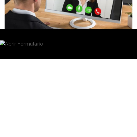
Redacción
11/05/2020 · 11:22
Un estudio elaborado por Fujitsu defiende que el
40% de los trabajadores se sienten más seguros para
tomar decisiones cuando
trabajan en remoto
. Por
ello, existe una mayoría que piden mantener esta
práctica una vez superada la crisis del
coronavirus
y cerca de la mitad de los trabajadores
se sienten más empoderados, autónomos y
confiados.
Nueve de cada diez empleados querrían
continuar
con este modelo
(el 51% libremente y el 24% entre
una y dos veces por semana) y, además, el 83% de