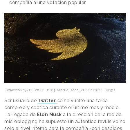
compañía a una votación popular
Redacción
19/12/2022 · 11:03
(Actualizado: 21/12/2022 · 08:51)
Ser usuario de
Twitter
se ha vuelto una tarea
compleja y caótica durante el último mes y medio.
La llegada de
Elon Musk
a la dirección de la red de
microblogging ha supuesto un auténtico revulsivo no
solo a nivel interno para la compañía -con despidos