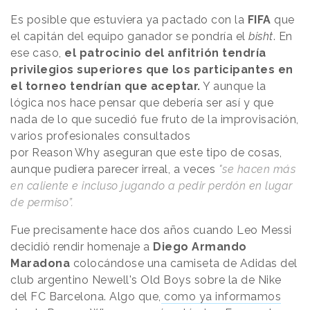
Es posible que estuviera ya pactado con la
FIFA
que
el capitán del equipo ganador se pondría el
bisht
. En
ese caso,
el patrocinio del anfitrión tendría
privilegios superiores que los participantes en
el torneo tendrían que aceptar.
Y aunque la
lógica nos hace pensar que debería ser así y que
nada de lo que sucedió fue fruto de la improvisación,
varios profesionales consultados
por
Reason
.
Why
aseguran que este tipo de cosas,
aunque pudiera parecer irreal, a veces
"se hacen más
en caliente e incluso jugando a pedir perdón en lugar
de permiso”.
Fue precisamente hace dos años cuando Leo Messi
decidió rendir homenaje a
Diego Armando
Maradona
colocándose una camiseta de Adidas del
club argentino Newell's Old Boys sobre la de Nike
del FC Barcelona. Algo que,
como ya informamos