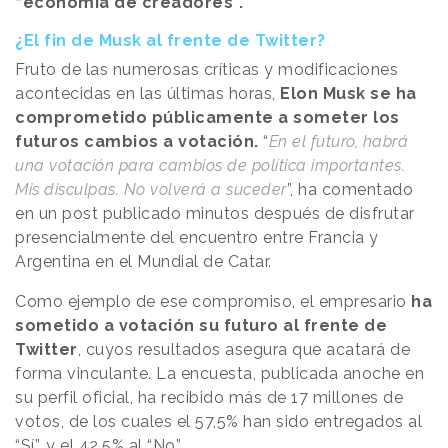
“economía de creadores”.
¿El fin de Musk al frente de Twitter?
Fruto de las numerosas críticas y modificaciones
acontecidas en las últimas horas,
Elon Musk se ha
comprometido públicamente a someter los
futuros cambios a votación.
“
En el futuro, habrá
una votación para cambios de política importantes.
Mis disculpas. No volverá a suceder
”, ha comentado
en un post publicado minutos después de disfrutar
presencialmente del encuentro entre Francia y
Argentina en el Mundial de Catar.
Como ejemplo de ese compromiso, el empresario
ha
sometido a votación su futuro al frente de
Twitter
, cuyos resultados asegura que acatará de
forma vinculante. La encuesta, publicada anoche en
su perfil oficial, ha recibido más de 17 millones de
votos, de los cuales el 57,5% han sido entregados al
“Sí”, y el 42,5% al “No”.