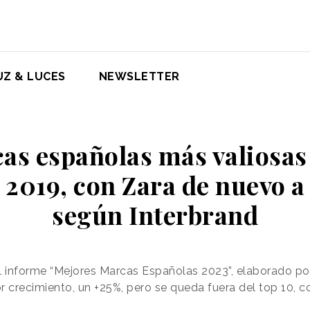
UZ & LUCES
NEWSLETTER
as españolas más valiosas
 2019, con Zara de nuevo a
según Interbrand
l informe “Mejores Marcas Españolas 2023”, elaborado po
crecimiento, un +25%, pero se queda fuera del top 10, co