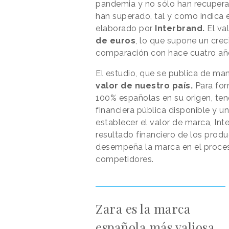
pandemia y no sólo han recuperad
han superado, tal y como indica 
elaborado por
Interbrand.
El va
de euros
, lo que supone un cre
comparación con hace cuatro añ
El estudio, que se publica de man
valor de nuestro país.
Para form
100% españolas en su origen, ten
financiera pública disponible y u
establecer el valor de marca, Int
resultado financiero de los produ
desempeña la marca en el proces
competidores.
Zara es la marca
española más valiosa,