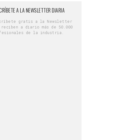
CRÍBETE A LA NEWSLETTER DIARIA
críbete gratis a la Newsletter
 reciben a diario más de 50.000
fesionales de la industria.