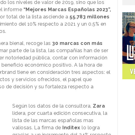
o los niveles de valor de 2019, sino que los
el informe
“Mejores Marcas Españolas 2023”,
lor total de la lista asciende a
55.783 millones
cimiento del 10% respecto a 2021 y un 0,5% en
os.
era bienal, recoge las
30 marcas con más
ar parte de la lista, las compañías han de ser
er notoriedad pública, contar con información
n beneficio económico positivo. A la hora de
V
erbrand tiene en consideración tres aspectos: el
ctos y servicios ofrecidos, el papel que
o de decisión y su fortaleza respecto a
Según los datos de la consultora,
Zara
lidera, por cuarta edición consecutiva, la
lista de las marcas españolas mas
valiosas. La firma de
Inditex
lo logra
gracias a un incremento del 24% respecto