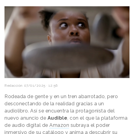
Redacción
07/01/2025 · 12:56
Rodeada de gente y en un tren abarrotado, pero
desconectando de la realidad gracias a un
audiolibro. Así se encuentra la protagonista del
nuevo anuncio de
Audible
, con el que la plataforma
de audio digital de
Amazon
subraya el poder
inmersivo de su catálogo y anima a descubrir su