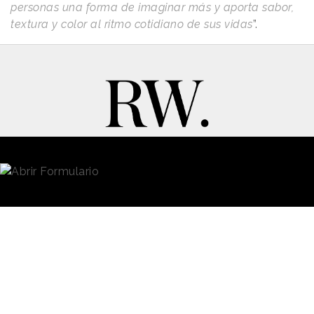
personas una forma de imaginar más y aporta sabor,
textura y color al ritmo cotidiano de sus vidas
”.
New Business y Publicidad
Contacto
© 2026 Reason Why