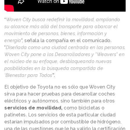
“
Woven City busca redefinir la movilidad, ampliando
su alcance más allá del transporte para abarcar el
movimiento de personas, bienes, información y
energía
”, señala la compañía en el comunicado.
"
Diseñada como una ciudad centrada en las personas,
Woven City pone a los Desarrolladores y "Weavers" en
el núcleo de su enfoque, desbloqueando nuevas
posibilidades en la búsqueda compartida de
'Bienestar para Todos
'".
El objetivo de Toyota no es sólo que Woven City
sirva para hacer pruebas para desarrollar coches
eléctricos y autónomos, sino también para otros
servicios de movilidad,
como bicicletas o
patinetes. Los servicios de esta particular ciudad
estarían impulsados por combustible de hidrógeno,
una de las cuestiones que le ha valido la certificación