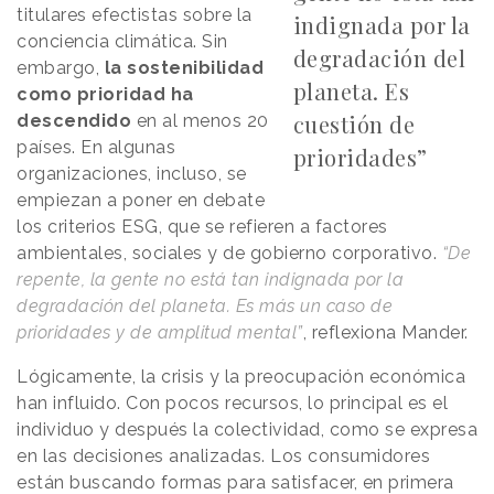
titulares efectistas sobre la
indignada por la
conciencia climática. Sin
degradación del
embargo,
la sostenibilidad
planeta. Es
como prioridad ha
cuestión de
descendido
en al menos 20
países. En algunas
prioridades”
organizaciones, incluso, se
empiezan a poner en debate
los criterios ESG, que se refieren a factores
ambientales, sociales y de gobierno corporativo.
“De
repente, la gente no está tan indignada por la
degradación del planeta. Es más un caso de
prioridades y de amplitud mental”
, reflexiona Mander.
Lógicamente, la crisis y la preocupación económica
han influido. Con pocos recursos, lo principal es el
individuo y después la colectividad, como se expresa
en las decisiones analizadas. Los consumidores
están buscando formas para satisfacer, en primera