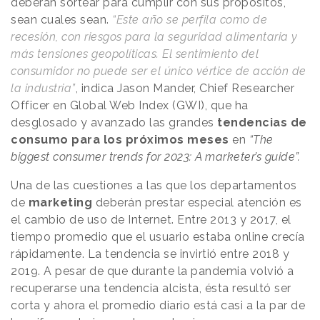
deberán sortear para cumplir con sus propósitos,
sean cuales sean.
“Este año se perfila como de
recesión, con riesgos para la seguridad alimentaria y
más tensiones geopolíticas. El sentimiento del
consumidor no puede ser el único vértice de acción de
la industria”
, indica Jason Mander, Chief Researcher
Officer en Global Web Index (GWI), que ha
desglosado y avanzado las grandes
tendencias de
consumo para los próximos meses
en
“The
biggest consumer trends for 2023: A marketer’s guide”.
Una de las cuestiones a las que los departamentos
de
marketing
deberán prestar especial atención es
el cambio de uso de Internet. Entre 2013 y 2017, el
tiempo promedio que el usuario estaba online crecía
rápidamente. La tendencia se invirtió entre 2018 y
2019. A pesar de que durante la pandemia volvió a
recuperarse una tendencia alcista, ésta resultó ser
corta y ahora el promedio diario está casi a la par de