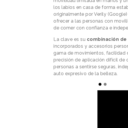
movilidad limitada en manos y bra
los labios en casa de forma esta
originalmente por Verily (Google) p
ofrecer a las personas con movil
de comer con confianza e indepe
La clave es su
combinación de 
incorporados y accesorios person
gama de movimientos, facilidad de
precisión de aplicación difícil d
personas a sentirse seguras, ind
auto expresivo de la belleza.