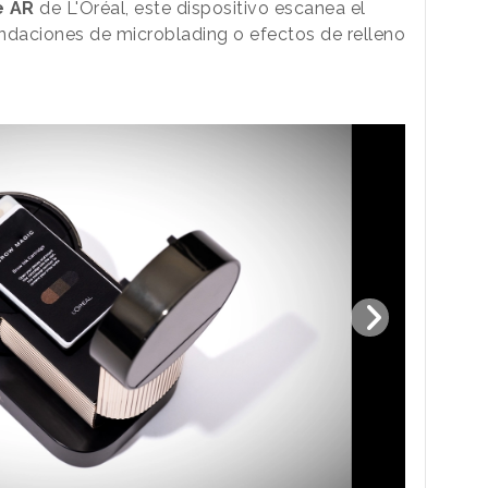
e AR
de L'Oréal, este dispositivo escanea el
ndaciones de microblading o efectos de relleno