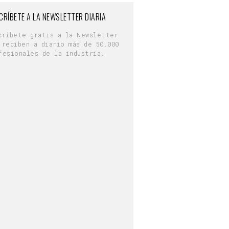
CRÍBETE A LA NEWSLETTER DIARIA
críbete gratis a la Newsletter
 reciben a diario más de 50.000
fesionales de la industria.