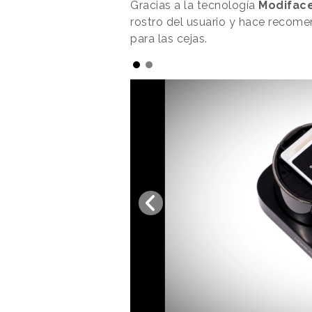
Gracias a la tecnología
Modifac
rostro del usuario y hace recome
para las cejas.