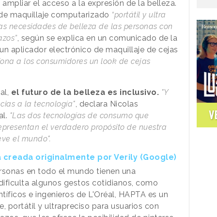
 ampliar el acceso a la expresión de la belleza.
 de maquillaje computarizado
“portátil y ultra
las necesidades de belleza de las personas con
azos”
, según se explica en un comunicado de la
un aplicador electrónico de maquillaje de cejas
iona a los consumidores un look de cejas
al,
el futuro de la belleza es inclusivo.
"Y
cias a la tecnología"
, declara Nicolas
V
l.
"Las dos tecnologías de consumo que
epresentan el verdadero propósito de nuestra
eve el mundo".
 creada originalmente por Verily (Google)
ersonas en todo el mundo tienen una
 dificulta algunos gestos cotidianos, como
ntíficos e ingenieros de L'Oréal, HAPTA es un
e, portátil y ultrapreciso para usuarios con