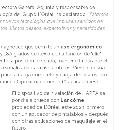
irectora General Adjunta y responsable de
ología del Grupo L'Oréal, ha declarado:
"Estamos
 nuevas tecnologías que impulsen servicios de
los últimos deseos, expectativas y necesidades
magnético que permite un
uso ergonómico
y 180 grados de flexión. Una función de "clic"
amente la posición deseada, mantenerla durante el
personalizada para usos futuros. Viene con una
 para la carga completa y carga del dispositivo
ontinuo (aproximadamente 10 aplicaciones).
El dispositivo de nivelación de HAPTA se
pondrá a prueba con
Lancôme
,
propiedad de L'Oréal, este 2023; primero
con un aplicador de pintalabios y después
con otras aplicaciones de maquillaje en el
futuro.