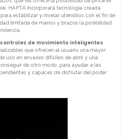
zos, que les ofrece la posibilidad de pintarse
ble. HAPTA incorporará tecnología creada
ara estabilizar y nivelar utensilios con el fin de
idad limitada de manos y brazos la posibilidad
ndencia.
controles de movimiento inteligentes
alizables que ofrecen al usuario una mayor
 uso en envases difíciles de abrir y una
e conseguir de otro modo, para ayudar a las
ependientes y capaces de disfrutar del poder