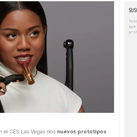
SUS
Sus
que
pro
n el CES Las Vegas dos
nuevos prototipos