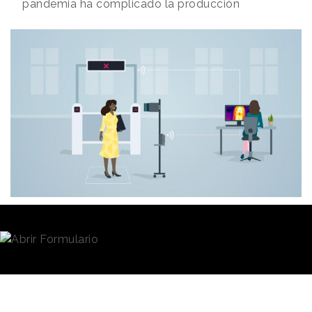
pandemia ha complicado la producción
Redacción
07/05/2020 · 10:13
Con la
reapertura
de algunos negocios y oficinas
que han permanecido cerrados durante el Estado de
Alarma, muchas son las dudas que se plantean sobre
la
seguridad
de estos espacios y las
medidas que
se pueden aplicar
para garantizar el bienestar de sus