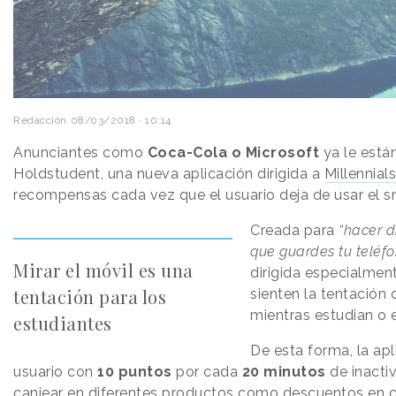
Redacción
08/03/2018 · 10:14
Anunciantes como
Coca-Cola o Microsoft
ya le está
Holdstudent, una nueva aplicación dirigida a
Millennials
recompensas cada vez que el usuario deja de usar el 
Creada para
“hacer d
que guardes tu teléfo
Mirar el móvil es una
dirigida especialmen
tentación para los
sienten la tentación 
mientras estudian o 
estudiantes
De esta forma, la ap
usuario con
10 puntos
por cada
20 minutos
de inacti
canjear en diferentes productos como descuentos en ci