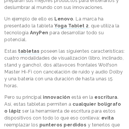
preparan sus mejores productos para enseñarlos y
deslumbrar al mundo con sus innovaciones.
Un ejemplo de ello es
Lenovo
. La marca ha
presentado la tableta
Yoga Tablet 2
, que utiliza la
tecnología
AnyPen
para desarrollar todo su
potencial.
Estas
tabletas
poseen las siguientes características:
cuatro modalidades de visualización (libro, inclinado,
stand y gancho), dos altavoces frontales Wolfson
Master Hi-Fi con cancelación de ruido y audio Dolby
y una batería con una duración de hasta unas 15
horas.
Pero su principal
innovación
está en la
escritura
.
Así, estas tabletas permiten a
cualquier bolígrafo
o lápiz
ser la herramienta de escritura para estos
dispositivos con todo lo que eso conlleva:
evita
reemplazar los
punteros perdidos
y tenerlos que