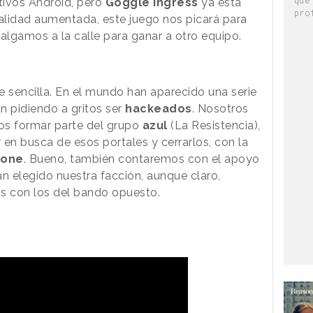
tivos Android, pero
Goggle Ingress
ya está
pro
ealidad aumentada, este juego nos picará para
salgamos a la calle para ganar a otro equipo.
e sencilla. En el mundo han aparecido una serie
n pidiendo a gritos ser
hackeados
. Nosotros
os formar parte del grupo
azul
(La Resistencia),
r en busca de esos portales y cerrarlos, con la
hone
. Bueno, también contaremos con el apoyo
 elegido nuestra facción, aunque claro,
s con los del bando opuesto.