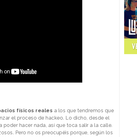
V
acios físicos reales
a los que tendremos que
zar el proceso de hackeo. Lo dicho, desde el
poder hacer nada, así que toca salir a la calle.
osos. Pero no os preocupéis porque, según los