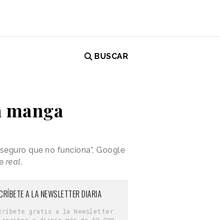
BUSCAR
la manga
seguro que no funciona”, Google
te
real
.
CRÍBETE A LA NEWSLETTER DIARIA
críbete gratis a la Newsletter
 reciben a diario más de 50.000