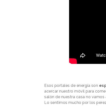
Esos portales de energía son
esp
acercar nuestro móvil para comen
salón de nuestra casa no vamos a 
Lo sentimos mucho por los perez