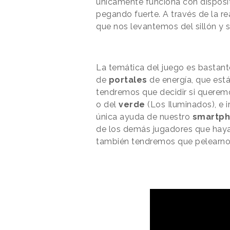
únicamente funciona con disposi
pegando fuerte. A través de la r
que nos levantemos del sillón y 
La temática del juego es bastant
de
portales
de energía, que está
tendremos que decidir si querem
o del
verde
(Los Iluminados), e i
única ayuda de nuestro
smartp
de los demás jugadores que hayan
también tendremos que pelearno