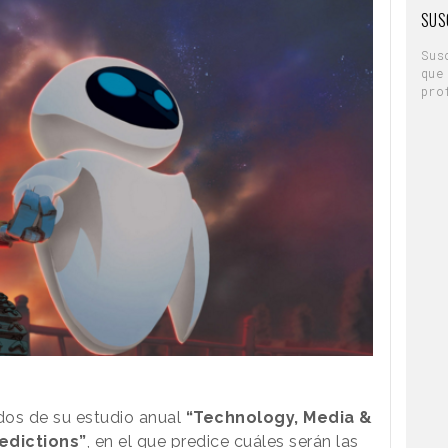
SUS
Sus
que
pro
dos de su estudio anual
“Technology, Media &
edictions”
, en el que predice cuáles serán las