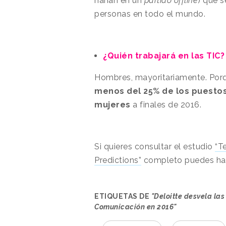
harían en un
partido offline
) que 
personas en todo el mundo.
¿Quién trabajará en las TIC?
Hombres, mayoritariamente. Porqu
menos del 25% de los puesto
mujeres
a finales de 2016.
Si quieres consultar el estudio
“T
Predictions”
completo puedes hace
ETIQUETAS DE
"Deloitte desvela las
Comunicación en 2016"