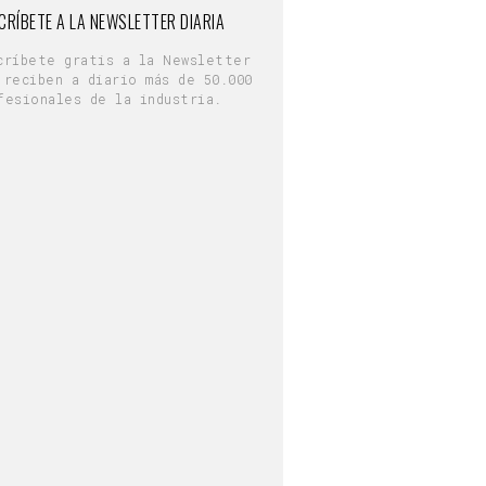
CRÍBETE A LA NEWSLETTER DIARIA
críbete gratis a la Newsletter
 reciben a diario más de 50.000
fesionales de la industria.