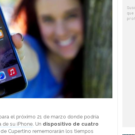
Sus
que
pro
ara el próximo 21 de marzo donde podría
 de su iPhone
. Un
dispositivo de cuatro
s de Cupertino rememorarán los tiempos