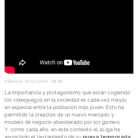
Redacción
20/10/2020 · 08:28
La importancia y protagonismo que están cogiendo
los
videojuegos
en la sociedad es cada vez mayor,
en especial entre la población más joven. Esto ha
permitido la creación de un nuevo mercado y
modelo de negocio abanderado por los
gamers
.
Y, como cada año, en este contexto eLaLiga ha
anunciado el lanzamiento de su
nueva temporada